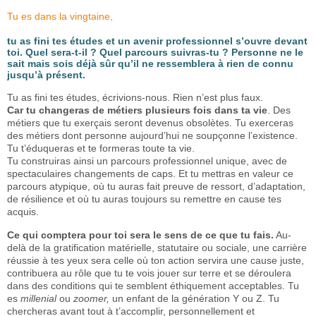
Tu es dans la vingtaine,
tu as fini tes études et un avenir professionnel s’ouvre devant
toi. Quel sera-t-il ? Quel parcours suivras-tu ? Personne ne le
sait mais sois déjà sûr qu’il ne ressemblera à rien de connu
jusqu’à présent.
Tu as fini tes études, écrivions-nous. Rien n’est plus faux.
Car tu changeras de métiers plusieurs fois dans ta vie
. Des
métiers que tu exerçais seront devenus obsolètes. Tu exerceras
des métiers dont personne aujourd’hui ne soupçonne l’existence.
Tu t’éduqueras et te formeras toute ta vie.
Tu construiras ainsi un parcours professionnel unique, avec de
spectaculaires changements de caps. Et tu mettras en valeur ce
parcours atypique, où tu auras fait preuve de ressort, d’adaptation,
de résilience et où tu auras toujours su remettre en cause tes
acquis.
Ce qui comptera pour toi sera le sens de ce que tu fais.
Au-
delà de la gratification matérielle, statutaire ou sociale, une carrière
réussie à tes yeux sera celle où ton action servira une cause juste,
contribuera au rôle que tu te vois jouer sur terre et se déroulera
dans des conditions qui te semblent éthiquement acceptables. Tu
es
millenial
ou
zoomer,
un enfant de la génération Y ou Z. Tu
chercheras avant tout à t’accomplir, personnellement et