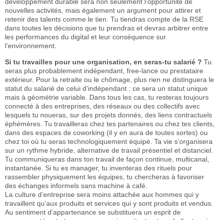
développement durable sera non seulement l’opportunité de
nouvelles activités, mais également un argument pour attirer et
retenir des talents comme le tien. Tu tiendras compte de la RSE
dans toutes les décisions que tu prendras et devras arbitrer entre
les performances du digital et leur conséquence sur
l’environnement.
Si tu travailles pour une organisation, en seras-tu salarié ?
Tu
seras plus probablement indépendant, free-lance ou prestataire
extérieur. Pour la retraite ou le chômage, plus rien ne distinguera le
statut du salarié de celui d’indépendant : ce sera un statut unique
mais à géométrie variable. Dans tous les cas, tu resteras toujours
connecté à des entreprises, des réseaux ou des collectifs avec
lesquels tu noueras, sur des projets donnés, des liens contractuels
éphémères. Tu travailleras chez tes partenaires ou chez tes clients,
dans des espaces de coworking (il y en aura de toutes sortes) ou
chez toi où tu seras technologiquement équipé. Ta vie s’organisera
sur un rythme hybride, alternative de travail présentiel et distanciel.
Tu communiqueras dans ton travail de façon continue, multicanal,
instantanée. Si tu es manager, tu inventeras des rituels pour
rassembler physiquement les équipes, tu chercheras à favoriser
des échanges informels sans machine à café.
La culture d’entreprise sera moins attachée aux hommes qui y
travaillent qu’aux produits et services qui y sont produits et vendus.
Au sentiment d’appartenance se substituera un esprit de