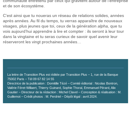
communauté entretenu par ceux qui gravitent autour de l’entreprise
et de son écosystème.
C’est ainsi que tu noueras un réseau de relations solides, années
après années. Au fil du temps, tu verras apparaître de nouveaux
visages, plus jeunes que toi, ceux de la génération
alpha,
que tu
vois aujourd’hui apprendre à lire et compter : ils seront à leur tour
dans la vingtaine et tu seras curieux de savoir quel avenir leur
réserveront les vingt prochaines années…
La lettre de Transition Plus est éditée par Transition Plus – 1, rue de la Banque
75002 Paris – Tél 09 67 82 14 55
Directrice de la publication : Domitille Tézé – Comité éditorial : Nicolas Bontron,
Valérie Féret-Willaert, Thierry Guinard, Sophie Thoral, Emmanuel Pérard, Alix
Gautier – Directeur de la rédaction : Michel Clavel – Conception & réalisation : M.
Guillemot – Crédit photos : M. Perdriel – Dépôt légal : avril 2024.