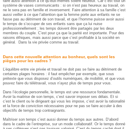
faire aussi attention à ce qu’eux-mêmes soient heureux. Car c’est tout un
système de vases communicants : si on n’est pas heureux au travail, on
ne le sera pas en famille et inversement. Faire attention à sa famille c’est
aussi veiller à ce que l’attention que la femme porte aux enfants ne se
fasse pas au détriment de son travail, et que l’homme puisse avoir aussi
le temps de s’occuper de ses enfants sans que ça lui nuise
professionnellement ; les temps doivent être partagés par les deux
membres du couple. C’est pour ça que la parité est importante. Pour des
raisons éthiques, mais aussi parce que c’est profitable à la société en
général. Dans la vie privée comme au travail.
Dans cette nouvelle attention au bonheur, quels sont les
pièges pour les cadres ?
L’équilibre entre vie privée et travail ne doit pas se faire au détriment de
certaines plages horaires : il faut empêcher par exemple, que sous
prétexte que vous disposez d’outils numériques, de mobilité, et que vous
pouvez faire du télétravail, vous n’ayez plus de temps pour vous.
Dans l’écologie personnelle, le temps est une ressource fondamentale.
Avoir la maitrise de son temps, c’est savoir imposer ses délais. Et si
c’est le client ou le dirigeant qui vous les impose, c’est avoir la rationalité
et la force de conviction nécessaires pour ne pas se faire acculer à des
objectifs de temps trop contraignants.
Maîtriser son temps c’est aussi donner du temps aux autres. D’abord
dans le cadre de l’entreprise, sur un mode collaboratif. Or le temps donné
à ses collègues n’est pas toujours valorisé. C’est du temps caché dont il