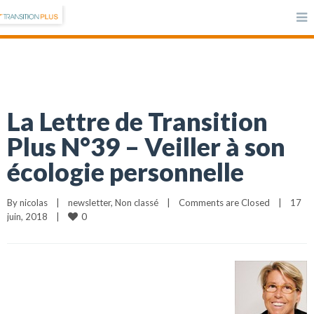
La Lettre de Transition
Plus N°39 – Veiller à son
écologie personnelle
By 
nicolas
|
newsletter
, 
Non classé
|
Comments are Closed
|
17 
0
juin, 2018    
|