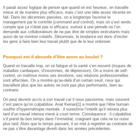
Il parait assez logique de penser que quand on est heureux, on travaille
mieux et de manière plus efficace, mais c’est une idée assez récente en
fait. Dans les décennies passées, on a longtemps favorisé le
management par le contrôle (
command and control
), mais on s’est rendu
compte que ça n’était pas si efficace, surtout à une période où l’on
demande aux collaborateurs de ne pas être de simples exécutants mais
aussi de se montrer créatifs. Désormais, la tendance est donc d’inciter
les gens à faire bien leur travail plutôt que de le leur ordonner.
Pourquoi est-il absurde d’être accro au boulot ?
Quand on travaille trop, on se fatigue et la santé s’en ressent (risques de
maladies cardiaques, d’insomnies, de dépression). On a moins de self-
control, on maîtrise moins ses émotions, ses relations professionnelles
sont affectées. On a montré qu’au-delà d’un certain seuil, ceux qui
travaillent plus que les autres ne sont pas plus performants, bien au
contraire.
On peut devenir accro à son travail car il nous passionne, mais souvent
c’est parce qu’on culpabilise. Anat Keinan[1] a montré que l’être humain
souffre d’hypermétropie mentale : il surestime l’intérêt qu’il retirera plus
tard d’un travail intense mené à court terme. Conséquence : il culpabilise
s’il prend du bon temps dans l’immédiat, craignant que cela ne lui nuise
plus tard. Alors que le temps passant, il se met à regretter au contraire de
ne pas s’être davantage diverti dans les années précédentes.