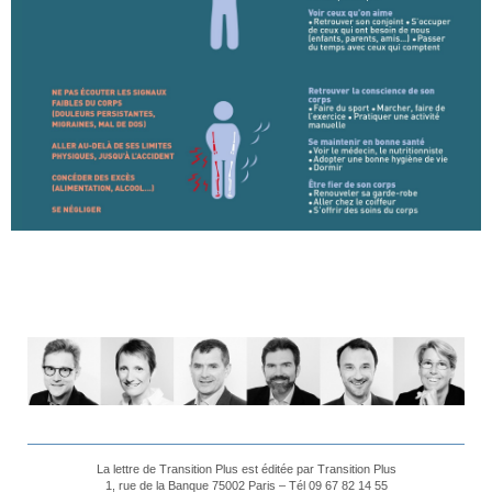
La lettre de Transition Plus est éditée par Transition Plus
1, rue de la Banque 75002 Paris – Tél 09 67 82 14 55