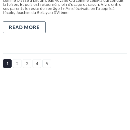
comme Ulysse a fait un beau voyage Ou comme celui-là qui conquit
la toison, Et puis est retourné, plein d’usage et raison, Vivre entre
ses parents le reste de son âge ! » Ainsi écrivait, on l’a appris à
l’école, Joachim du Bellay au XVIème
READ MORE
1
2
3
4
5