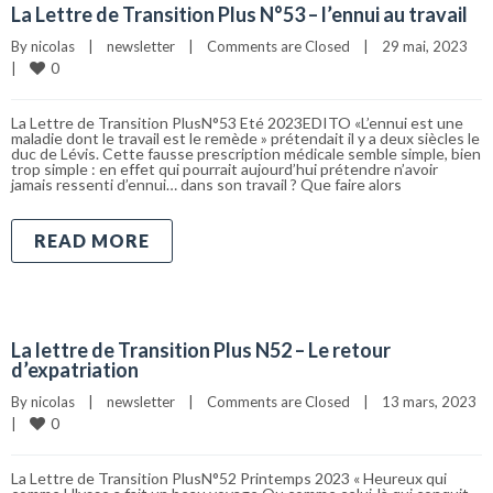
La Lettre de Transition Plus N°53 – l’ennui au travail
By 
nicolas
|
newsletter
|
Comments are Closed
|
29 mai, 2023    
0
|
La Lettre de Transition PlusN°53 Eté 2023EDITO «L’ennui est une
maladie dont le travail est le remède » prétendait il y a deux siècles le
duc de Lévis. Cette fausse prescription médicale semble simple, bien
trop simple : en effet qui pourrait aujourd’hui prétendre n’avoir
jamais ressenti d’ennui… dans son travail ? Que faire alors
READ MORE
La lettre de Transition Plus N52 – Le retour
d’expatriation
By 
nicolas
|
newsletter
|
Comments are Closed
|
13 mars, 2023    
0
|
La Lettre de Transition PlusN°52 Printemps 2023 « Heureux qui