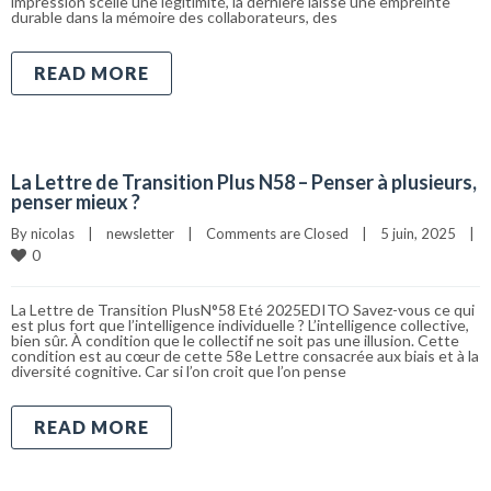
impression scelle une légitimité, la dernière laisse une empreinte
durable dans la mémoire des collaborateurs, des
READ MORE
La Lettre de Transition Plus N58 – Penser à plusieurs,
penser mieux ?
By 
nicolas
|
newsletter
|
Comments are Closed
|
5 juin, 2025    
|
0
La Lettre de Transition PlusN°58 Eté 2025EDITO Savez-vous ce qui
est plus fort que l’intelligence individuelle ? L’intelligence collective,
bien sûr. À condition que le collectif ne soit pas une illusion. Cette
condition est au cœur de cette 58e Lettre consacrée aux biais et à la
diversité cognitive. Car si l’on croit que l’on pense
READ MORE