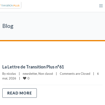
Blog
La Lettre de Transition Plus n°61
By 
nicolas
|
newsletter
, 
Non classé
|
Comments are Closed
|
6 
0
mai, 2026    
|
READ MORE