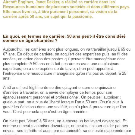
Aircraft Engines, Janet Dekker, a réalisé sa carrière dans les
Ressources humaines de plusieurs sociétés et dans différents pays.
Elle nous livre ici, à titre purement personnel, sa vision de la
carrière après 50 ans, un sujet qui la passionne.
En quoi, en termes de carrière, 50 ans peut-il être considéré
comme un âge charnière ?
Aujourd’hui, les carrières sont plus longues, on va travailler jusqu’à 65 ou
67 ans. En début de carrière, on acquiert des expertises puis, au fil des
années, on arrive dans des postes qui peuvent être managériaux donc
plus complets. A 50 ans on a fait ses armes avec une ou plusieurs
expertises, on a une expérience de la vie, et on peut apporter à
l’entreprise une musculature managériale qu’on n’a pas au départ, à 25
ans.
A 50 ans il est légitime de se dire qu’ayant encore une quinzaine
d’années à travailler, on a envie d’employer ce temps pour son
épanouissement personnel et professionnel. On peut se l’autoriser ;
quelque part, on a plus de liberté lorsque l’on a 50 ans. On n’a plus à
gravir les échelons dans une société, on n’a plus à prouver ce que l’on
vaut. C’est pour cela que c’est un âge charnière.
On n’est pas “vieux” à 50 ans, on a encore un boulevard devant soi. Et
comme on peut s’autoriser davantage, on peut se laisser guider par ses
envies, ses intérêts et aussi par sa curiosité, sa curiosité d’apprendre par