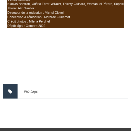
Nicolas Bontron, Valérie Féret-Willaert, Thierry Guinard, Emmanuel Pérard, Sophie
Thoral, Alix Gautier.
Directeur de la rédaction : Michel Clavel
Conception & réalisation : Mathilde Guillemot
Crédit photos : Milena Perdriel
Dépôt légal : Octobre 2022.
No tags.