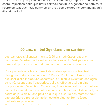
Et s’il est vrai qu’aujourd’hui nous vivons plus longtemps et en meilleure
santé, rappelons-nous que notre cerveau continue à générer de nouveaux
neurones tant que nous sommes en vie : ces derniers ne demandant qu’à
être stimulés !
50 ans, un bel âge dans une carrière
Les carrières s’allongeant, on a, à 50 ans, généralement une
quinzaine d’années de travail avant la retraite. Il n’est pas encore
temps de penser au terme de sa carrière, mais à sa poursuite.
Pourquoi est-ce le bon moment de s’interroger sur un éventuel
changement dans son parcours ? Parfois l’entreprise l’impose en
décidant d’elle-même une séparation. Ou bien la pyramide des âges
se rétrécissant dans l’entreprise, celle-ci offre au cadre moins
d’opportunités d’évolution. Ou encore, financièrement moins contraint
par l’éducation de ses enfants ou par le remboursement d’un prêt, un
cadre de plus de 50 ans peut se dire que c’est le bon moment pour
une expérience professionnelle nouvelle plus conforme à ses
motivations profondes.