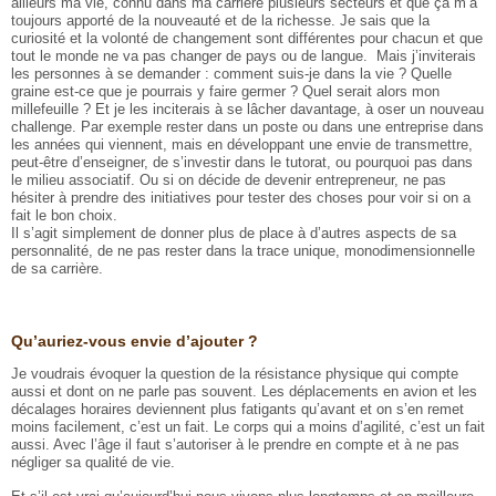
ailleurs ma vie, connu dans ma carrière plusieurs secteurs et que ça m’a
toujours apporté de la nouveauté et de la richesse. Je sais que la
curiosité et la volonté de changement sont différentes pour chacun et que
tout le monde ne va pas changer de pays ou de langue. Mais j’inviterais
les personnes à se demander : comment suis-je dans la vie ? Quelle
graine est-ce que je pourrais y faire germer ? Quel serait alors mon
millefeuille ? Et je les inciterais à se lâcher davantage, à oser un nouveau
challenge. Par exemple rester dans un poste ou dans une entreprise dans
les années qui viennent, mais en développant une envie de transmettre,
peut-être d’enseigner, de s’investir dans le tutorat, ou pourquoi pas dans
le milieu associatif. Ou si on décide de devenir entrepreneur, ne pas
hésiter à prendre des initiatives pour tester des choses pour voir si on a
fait le bon choix.
Il s’agit simplement de donner plus de place à d’autres aspects de sa
personnalité, de ne pas rester dans la trace unique, monodimensionnelle
de sa carrière.
Qu’auriez-vous envie d’ajouter ?
Je voudrais évoquer la question de la résistance physique qui compte
aussi et dont on ne parle pas souvent. Les déplacements en avion et les
décalages horaires deviennent plus fatigants qu’avant et on s’en remet
moins facilement, c’est un fait. Le corps qui a moins d’agilité, c’est un fait
aussi. Avec l’âge il faut s’autoriser à le prendre en compte et à ne pas
négliger sa qualité de vie.