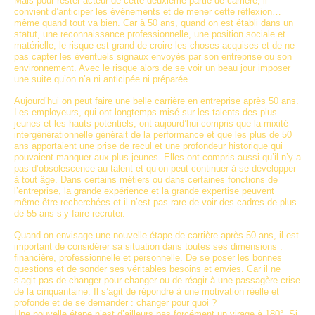
Mais pour rester acteur de cette deuxième partie de carrière, il
convient d’anticiper les événements et de mener cette réflexion…
même quand tout va bien. Car à 50 ans, quand on est établi dans un
statut, une reconnaissance professionnelle, une position sociale et
matérielle, le risque est grand de croire les choses acquises et de ne
pas capter les éventuels signaux envoyés par son entreprise ou son
environnement. Avec le risque alors de se voir un beau jour imposer
une suite qu’on n’a ni anticipée ni préparée.
Aujourd’hui on peut faire une belle carrière en entreprise après 50 ans.
Les employeurs, qui ont longtemps misé sur les talents des plus
jeunes et les hauts potentiels, ont aujourd’hui compris que la mixité
intergénérationnelle générait de la performance et que les plus de 50
ans apportaient une prise de recul et une profondeur historique qui
pouvaient manquer aux plus jeunes. Elles ont compris aussi qu’il n’y a
pas d’obsolescence au talent et qu’on peut continuer à se développer
à tout âge. Dans certains métiers ou dans certaines fonctions de
l’entreprise, la grande expérience et la grande expertise peuvent
même être recherchées et il n’est pas rare de voir des cadres de plus
de 55 ans s’y faire recruter.
Quand on envisage une nouvelle étape de carrière après 50 ans, il est
important de considérer sa situation dans toutes ses dimensions :
financière, professionnelle et personnelle. De se poser les bonnes
questions et de sonder ses véritables besoins et envies. Car il ne
s’agit pas de changer pour changer ou de réagir à une passagère crise
de la cinquantaine. Il s’agit de répondre à une motivation réelle et
profonde et de se demander : changer pour quoi ?
Une nouvelle étape n’est d’ailleurs pas forcément un virage à 180°. Si